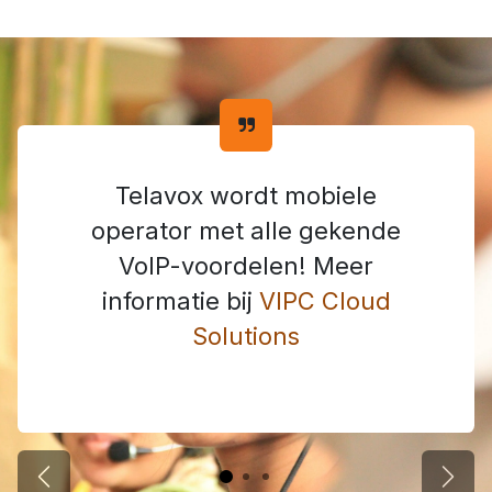
Telavox wordt mobiele
operator met alle gekende
VoIP-voordelen! Meer
informatie bij
VIPC Cloud
Solutions
Vorige
Volg