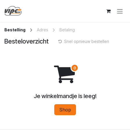
Overslaan naar inhoud
Bestelling
Adres
Betaling
Besteloverzicht
Snel opnieuw bestellen
Je winkelmandje is leeg!
Shop